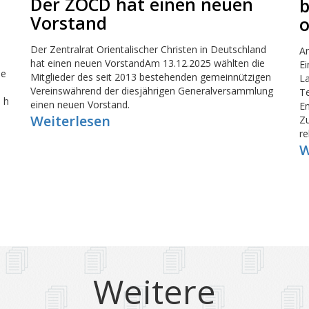
Der ZOCD hat einen neuen
b
Vorstand
o
Der Zentralrat Orientalischer Christen in Deutschland
A
hat einen neuen VorstandAm 13.12.2025 wählten die
E
ie
Mitglieder des seit 2013 bestehenden gemeinnützigen
La
Vereinswährend der diesjährigen Generalversammlung
Te
 h
einen neuen Vorstand.
En
Weiterlesen
Zu
re
W
Weitere