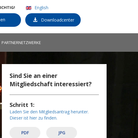
WICHTIG!
English
den
Downloadcenter
PARTNERNETZWERKE
Sind Sie an einer
Mitgliedschaft interessiert?
Schritt 1:
Laden Sie den Mitgliedsantrag herunter.
Dieser ist hier zu finden.
PDF
JPG